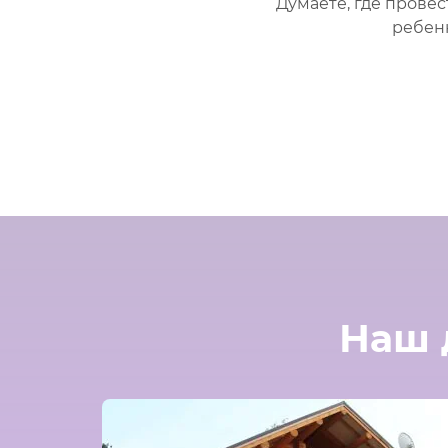
Думаете, где прове
ребенк
Наш 