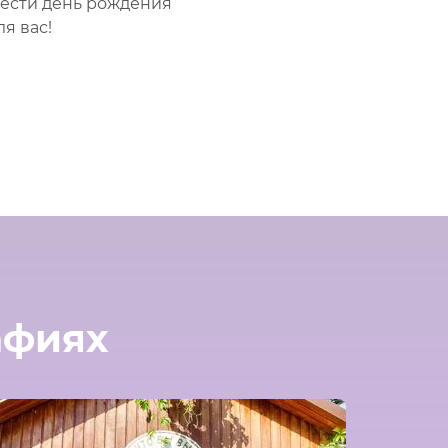
вести день рождения
я вас!
афиях