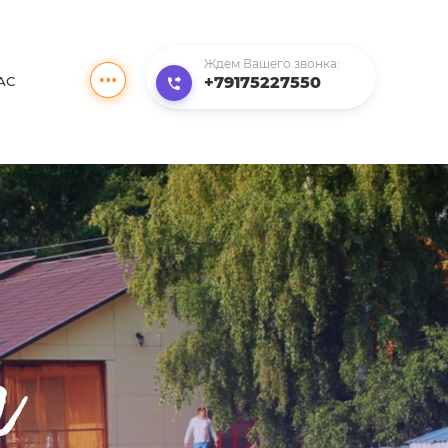
Ждем Вашего звонка:
+79175227550
АС